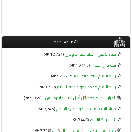
الأكثر مشاهدة
🎵
دعاء كميل - الحاج نجم البلوشي
(10,731 👁️)
🎵
سورة آل عمران
(10,117 👁️)
🎵
زيارة الامام الباقر عليه السلام
(9,462 👁️)
🎵
زيارة الامام محمد الجواد عليه السلام
(9,230 👁️)
📚
القرآن الكريم وفضائل أهل البيت عليهم الس...
(9,059 👁️)
🎵
مولد الامام محمد الجواد عليه السلام
(8,745 👁️)
🎵
٤ - سورة النساء
(8,440 👁️)
📹
دعاء يوم الاثنين - الرادود عباس الفضلي
(7,796 👁️)