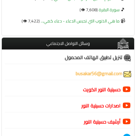
🎵
سورة البقرة
(7,608 👁️)
📹
ما هي الذنوب التي تحبس الدعاء - دعاء كمي...
(7,422 👁️)
وسائل التواصل الاجتماعي
تنزيل تطبيق الهاتف المحمول
busakar56@gmail.com
حسينية النور الكويت
اصدارات حسينية النور
أرشيف حسينية النور