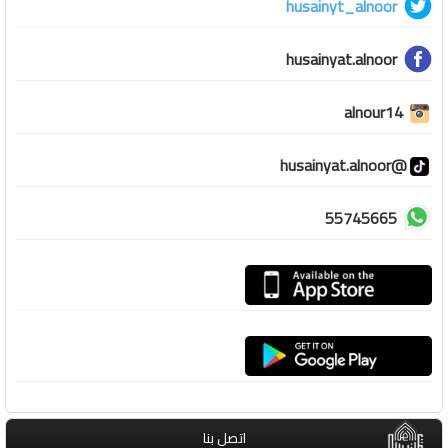
husainyt_alnoor
husainyat.alnoor
alnour14
@husainyat.alnoor
55745665
اتصل بنا