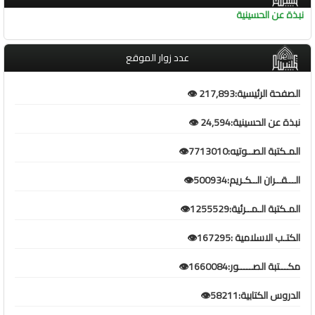
نبذة عن الحسينية
عدد زوار الموقع
الصفحة الرئيسية:217,893 👁️
نبذة عن الحسينية:24,594 👁️
المـكتبة الصــوتيه:7713010👁️
الـــقــران الــكـريم:500934👁️
المـكتبة الـمــرئية:1255529👁️
الكتـب الاسلامية :167295👁️
مكـــتبة الصـــــور:1660084👁️
الدروس الكتابية:58211👁️