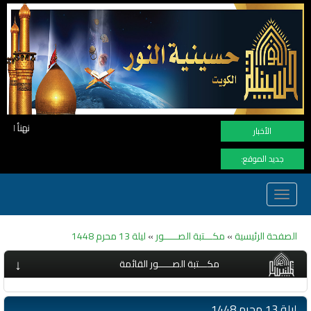
نهنأ المتابعين لموفع النور بوصول المشاهدات الى الرقم ال
الأخبار
جديد الموقع:
Toggle
navigation
الصفحة الرئيسية
»
مكـــتبة الصـــــور
»
ليلة 13 محرم 1448
↓
مكـــتبة الصـــــور القائمة
ليلة 13 محرم 1448