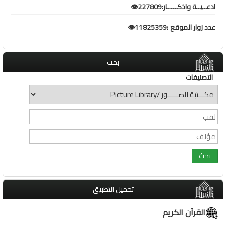
ادعــيــة واذكـــــار:227809👁️
عدد زوار الموقع :11825359👁️
بحث
التصنيفات
تحميل التطبيق
القرآن الكريم