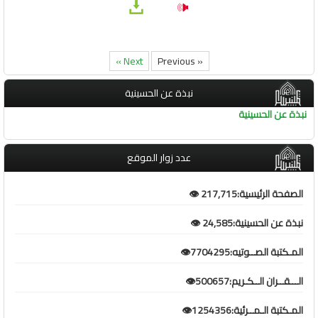
Next »
« Previous
نبذة عن الحسينية
نبذة عن الحسينية
عدد زوار الموقع
الصفحة الرئيسية:217,715 👁️
نبذة عن الحسينية:24,585 👁️
المـكتبة الصــوتيه:7704295👁️
الـــقــران الــكـريم:500657👁️
المـكتبة الـمــرئية:1254356👁️