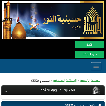
نهنأ المتابعين لموفع النور بوصول المشاهدا
الأخبار
جديد الموقع:
Toggle
navigation
الصفحة الرئيسية
«
المـكتبة الصــوتيه
« مجموع (332)
↓
المـكتبة الصــوتيه القائمة
المـكتبة الصــوتيه (332)