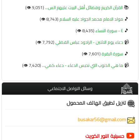
📚
القرآن الكريم وفضائل أهل البيت عليهم الس...
(9,051 👁️)
🎵
مولد الامام محمد الجواد عليه السلام
(8,743 👁️)
🎵
٤ - سورة النساء
(8,435 👁️)
📹
دعاء يوم الاثنين - الرادود عباس الفضلي
(7,792 👁️)
🎵
سورة البقرة
(7,601 👁️)
📹
ما هي الذنوب التي تحبس الدعاء - دعاء كمي...
(7,420 👁️)
وسائل التواصل الاجتماعي
تنزيل تطبيق الهاتف المحمول
busakar56@gmail.com
حسينية النور الكويت