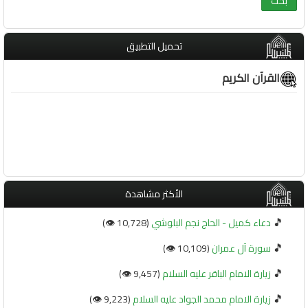
تحميل التطبيق
القرآن الكريم
الأكثر مشاهدة
🎵
دعاء كميل - الحاج نجم البلوشي
(10,728 👁️)
🎵
سورة آل عمران
(10,109 👁️)
🎵
زيارة الامام الباقر عليه السلام
(9,457 👁️)
🎵
زيارة الامام محمد الجواد عليه السلام
(9,223 👁️)