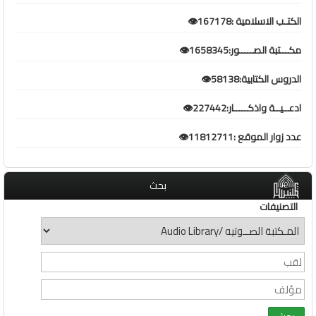
الكتـب الاسلامية :167178👁️
مكـــتبة الصـــــور:1658345👁️
الدروس الكتابية:58138👁️
ادعــيــة واذكـــــار:227442👁️
عدد زوار الموقع :11812711👁️
بحث
التصنيفات