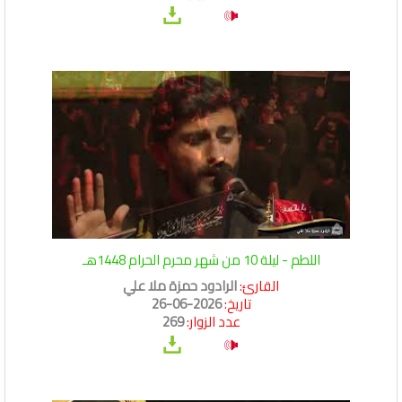
اللطم - ليلة 10 من شهر محرم الحرام 1448هـ
القارئ:
الرادود حمزة ملا علي
تاريخ:
2026-06-26
عدد الزوار:
269