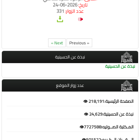
تاريخ:
2026-06-24
عدد الزوار:
331
Next »
« Previous
نبذة عن الحسينية
نبذة عن الحسينية
عدد زوار الموقع
الصفحة الرئيسية:218,191 👁️
نبذة عن الحسينية:24,629 👁️
المـكتبة الصــوتيه:7727588👁️
الـــقــران الــكـريم:501522👁️