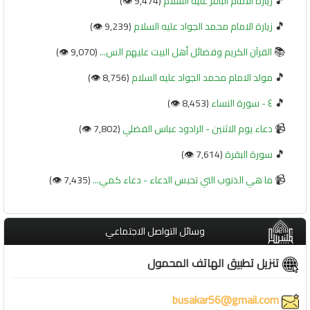
🎵
زيارة الامام الباقر عليه السلام
(9,474 👁️)
🎵
زيارة الامام محمد الجواد عليه السلام
(9,239 👁️)
📚
القرآن الكريم وفضائل أهل البيت عليهم الس...
(9,070 👁️)
🎵
مولد الامام محمد الجواد عليه السلام
(8,756 👁️)
🎵
٤ - سورة النساء
(8,453 👁️)
📹
دعاء يوم الاثنين - الرادود عباس الفضلي
(7,802 👁️)
🎵
سورة البقرة
(7,614 👁️)
📹
ما هي الذنوب التي تحبس الدعاء - دعاء كمي...
(7,435 👁️)
وسائل التواصل الاجتماعي
تنزيل تطبيق الهاتف المحمول
busakar56@gmail.com