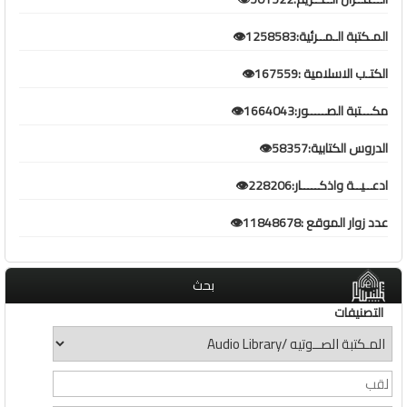
المـكتبة الـمــرئية:1258583👁️
الكتـب الاسلامية :167559👁️
مكـــتبة الصـــــور:1664043👁️
الدروس الكتابية:58357👁️
ادعــيــة واذكـــــار:228206👁️
عدد زوار الموقع :11848678👁️
بحث
التصنيفات