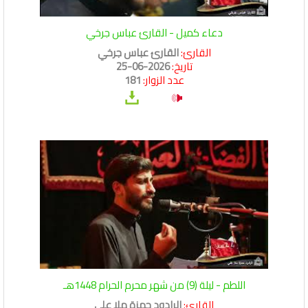
دعاء كميل - القارئ عباس جرخي
القارئ:
القارئ عباس جرخي
تاريخ:
2026-06-25
عدد الزوار:
181
اللطم - ليلة (9) من شهر محرم الحرام 1448هـ
القارئ:
الرادود حمزة ملا علي