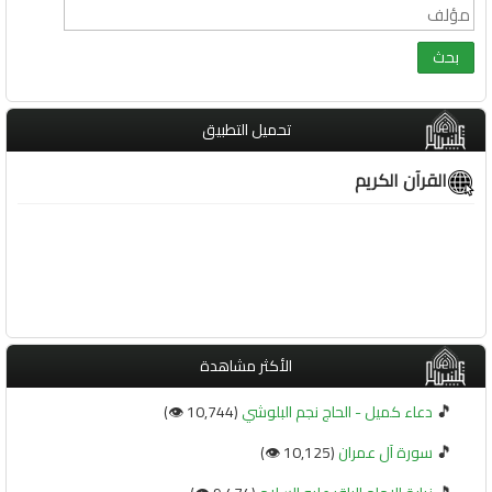
تحميل التطبيق
القرآن الكريم
الأكثر مشاهدة
🎵
دعاء كميل - الحاج نجم البلوشي
(10,744 👁️)
🎵
سورة آل عمران
(10,125 👁️)