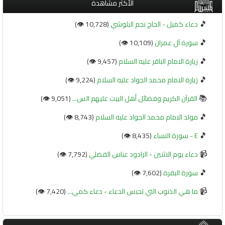
الأكثر مشاهدة
🎵
دعاء كميل - الحاج نجم البلوشي
(10,728 👁️)
🎵
سورة آل عمران
(10,109 👁️)
🎵
زيارة الامام الباقر عليه السلام
(9,457 👁️)
🎵
زيارة الامام محمد الجواد عليه السلام
(9,224 👁️)
📚
القرآن الكريم وفضائل أهل البيت عليهم الس...
(9,051 👁️)
🎵
مولد الامام محمد الجواد عليه السلام
(8,743 👁️)
🎵
٤ - سورة النساء
(8,435 👁️)
📹
دعاء يوم الاثنين - الرادود عباس الفضلي
(7,792 👁️)
🎵
سورة البقرة
(7,602 👁️)
📹
ما هي الذنوب التي تحبس الدعاء - دعاء كمي...
(7,420 👁️)