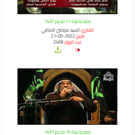
قعدية ليلة 11 محرم 1437
القارئ:
السيد مرتضى الصافي
تاريخ:
2022-05-21
عدد الزوار:
2468
قعدية ليلة 10 محرم 1437