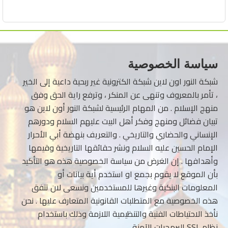
سياسة الخصوصية
شبكة النور اون لاين شبكة الكترونية غير ربحية داعية إلى الخير
، تأمر بالمعروف وتنهى عن المنكر ، وترفع راية الحق وفق
منهج الإسلام . من المهام الرئيسية لشبكة النور أون لاين هو
تبيان فضائل ومنهج وفكر أهل البيت عليهم السلام ودورهم
الإنساني والحضاري والتاريخي . والتعريف بنهضة أبي الأحرار
الإمام الحسين عليه السلام ونشر حقائقها التاريخية وقيمها
وأهدافها . إن الغرض من سياسة الخصوصية هذه هو التأكيد
بأن الموقع لا يقوم بجمع او استخدم أية بيانات أو
المعلومات البنكية وغيرها للمستخدمين ونسعى لان تتفق
هذه الخصوصية مع المتطلبات القانونية المتعارف عليها . نحن
نأخذ الاحتياطات الفنية والتنظيمية اللازمة وذلك باستخدام
نظام SSL البرمجيات الآمنة.