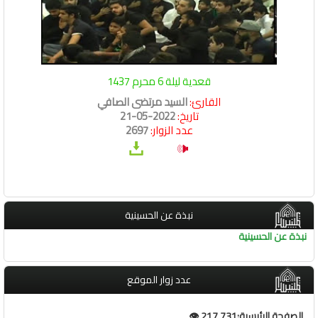
قعدية ليلة 6 محرم 1437
القارئ:
السيد مرتضى الصافي
تاريخ:
2022-05-21
عدد الزوار:
2697
نبذة عن الحسينية
نبذة عن الحسينية
عدد زوار الموقع
الصفحة الرئيسية:217,731 👁️