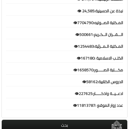
نبذة عن الحسينية:24,585 👁️
المـكتبة الصــوتيه:7704790👁️
الـــقــران الــكـريم:500661👁️
المـكتبة الـمــرئية:1254483👁️
الكتـب الاسلامية :167180👁️
مكـــتبة الصـــــور:1658570👁️
الدروس الكتابية:58162👁️
ادعــيــة واذكـــــار:227625👁️
عدد زوار الموقع :11813787👁️
بحث