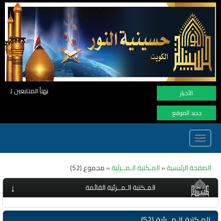
نهنأ المتابعين لموفع النور بوصول المشاهدات الى الرقم القياسي 11 مليون مشاهدة خلال فترة قصيرة وهذ
الأخبار
جديد الموقع:
Toggle
navigation
الصفحة الرئيسية
«
المـكتبة الـمــرئية
« مجموع (52)
↓
المـكتبة الـمــرئية القائمة
المـكتبة الـمــرئية (52)