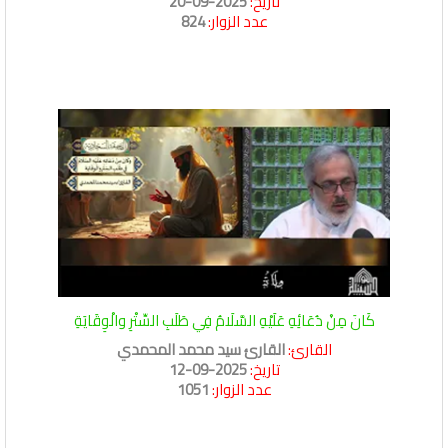
تاريخ:
2025-09-20
عدد الزوار:
824
كَانَ مِنْ دُعَائِهِ عَلَيْهِ السَّلَامُ فِي طَلَبِ السِّتْرِ والْوِقَايَةِ
القارئ:
القارئ سيد محمد المحمدي
تاريخ:
2025-09-12
عدد الزوار:
1051