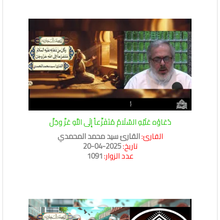
دُعَاؤه عَلَيْهِ السَّلَامُ مُتَفَزِّعاً إِلَى اللَّهِ عَزَّ وجَلَّ
القارئ:
القارئ سيد محمد المحمدي
تاريخ:
2025-04-20
عدد الزوار:
1091