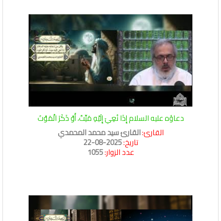
دعاؤه عليه السلام إِذَا نُعِيَ إِلَيْهِ مَيِّتٌ، أَوْ ذَكَرَ الْمَوْتَ
القارئ:
القارئ سيد محمد المحمدي
تاريخ:
2025-08-22
عدد الزوار:
1055