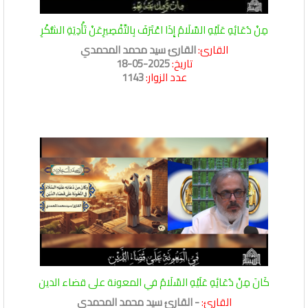
مِنْ دُعَائِهِ عَلَيْهِ السَّلَامُ إِذَا اعْتَرَفَ بِالتَّقْصِيرِعَنْ تَأْدِيَةِ الشُّكْرِ
القارئ:
القارئ سيد محمد المحمدي
تاريخ:
2025-05-18
عدد الزوار:
1143
كَانَ مِنْ دُعَائِهِ عَلَيْهِ السَّلَامُ في المعونة على قضاء الدين
القارئ:
- القارئ سيد محمد المحمدي