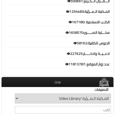
الـــقــران الــكـريم:500661👁️
المـكتبة الـمــرئية:1254483👁️
الكتـب الاسلامية :167180👁️
مكـــتبة الصـــــور:1658570👁️
الدروس الكتابية:58162👁️
ادعــيــة واذكـــــار:227625👁️
عدد زوار الموقع :11813787👁️
بحث
التصنيفات