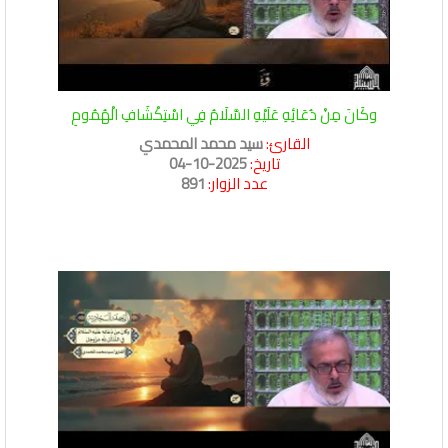
وكَانَ مِنْ دُعَائِهِ عَلَيْهِ السَّلَامُ فِي اسْتِكْشَافِ الْهُمُومِ
القارئ:
سيد محمد المحمدي
تاريخ:
2025-10-04
عدد الزوار:
891