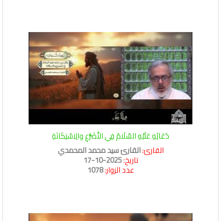
دُعَائِهِ عَلَيْهِ السَّلَامُ فِي التَّضَرُّعِ والِاسْتِكَانَةِ
القارئ:
القارئ سيد محمد المحمدي
تاريخ:
2025-10-17
عدد الزوار:
1078