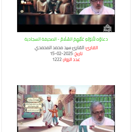
دعاؤه لأَبَوَيْهِ عَلَيْهِمَ السَّلَامُ - الصحيفة السجادية
القارئ:
القارئ سيد محمد المحمدي
تاريخ:
2025-02-15
عدد الزوار:
1222