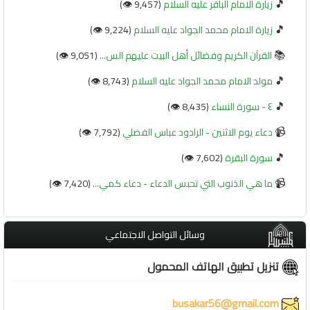
🎵
زيارة الامام الباقر عليه السلام
(9,457 👁️)
🎵
زيارة الامام محمد الجواد عليه السلام
(9,224 👁️)
📚
القرآن الكريم وفضائل أهل البيت عليهم الس...
(9,051 👁️)
🎵
مولد الامام محمد الجواد عليه السلام
(8,743 👁️)
🎵
٤ - سورة النساء
(8,435 👁️)
📹
دعاء يوم الاثنين - الرادود عباس الفضلي
(7,792 👁️)
🎵
سورة البقرة
(7,602 👁️)
📹
ما هي الذنوب التي تحبس الدعاء - دعاء كمي...
(7,420 👁️)
وسائل التواصل الاجتماعي
تنزيل تطبيق الهاتف المحمول
busakar56@gmail.com