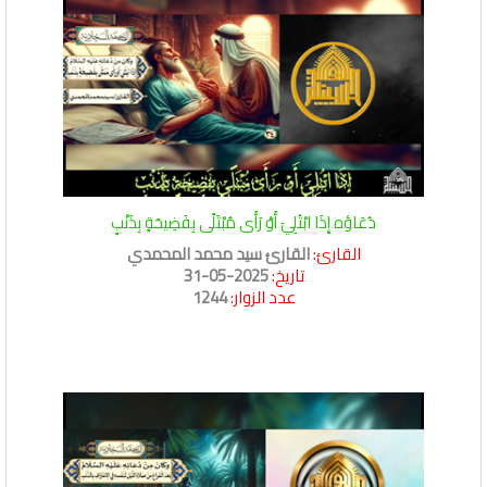
دُعَاؤه إِذَا ابْتُلِيَ أَوْ رَأَى مُبْتَلًى بِفَضِيحَةٍ بِذَنْبٍ
القارئ:
القارئ سيد محمد المحمدي
تاريخ:
2025-05-31
عدد الزوار:
1244