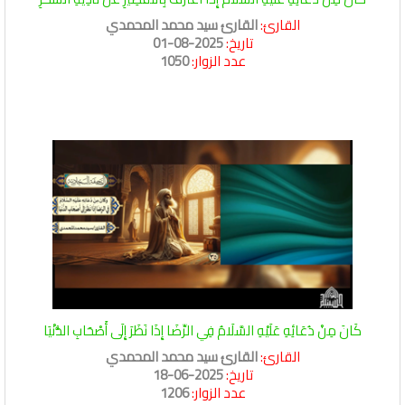
القارئ:
القارئ سيد محمد المحمدي
تاريخ:
2025-08-01
عدد الزوار:
1050
كَانَ مِنْ دُعَائِهِ عَلَيْهِ السَّلَامُ فِي الرِّضَا إِذَا نَظَرَ إِلَى أَصْحَابِ الدُّنْيَا
القارئ:
القارئ سيد محمد المحمدي
تاريخ:
2025-06-18
عدد الزوار:
1206