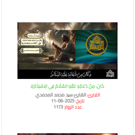
كَانَ، مِنْ دُعَائِهِ عَلَيْهِ السَّلَامُ فِي الِاسْتِخَارَةِ
القارئ:
القارئ سيد محمد المحمدي
تاريخ:
2025-06-11
عدد الزوار:
1173