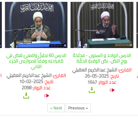
الدرس الواحد و الستون - فذلَكةُ
الدرس 60 تحليلٌ واقعيّ للنصّ في
ا
روحِ النصّ ، نصّ الولايةِ الحقّة
مُفرادتِه وفقاً للموازيين الجزء
الثاني
القارئ:
الشيخ عبدالكريم العقيلي
القارئ:
الشيخ عبدالكريم العقيلي
ا
تاريخ:
2025-05-26
تاريخ:
2025-02-10
عدد الزوار:
1647
عدد الزوار:
2098
Next »
« Previous