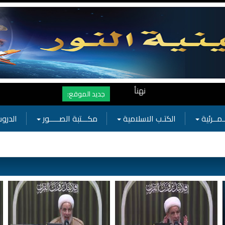
نهنأ المتابعين لموفع النور بوصول المشاهدات الى الرقم القياسي 11 مليون مشاهدة خلال فترة قصيرة وهذا كله بجهودكم واهتمامكم بفعالي
جديد الموقع:
ـمــرئية
الكتـب الاسلامية
مكـــتبة الصـــــور
الدروس