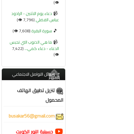
👁️)
📹
دعاء يوم الاثنين - الرادود
عباس الفضلي
(7,796 👁️)
🎵
سورة البقرة
(7,608 👁️)
📹
ما هي الذنوب التي تحبس
الدعاء - دعاء كمي...
(7,422
👁️)
وسائل التواصل الاجتماعي
تنزيل تطبيق الهاتف
المحمول
busakar56@gmail.com
حسينية النور الكويت