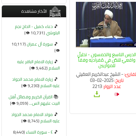
الأكثر مشاهدة
🎵
دعاء كميل - الحاج نجم
البلوشي
(10,731 👁️)
🎵
سورة آل عمران
(10,117
👁️)
لدرس التاسع والخمسون - تحليلٌ
واقعيّ للنصّ في مُفرادتِه وفقاً
🎵
زيارة الامام الباقر عليه
للموازيين
السلام
(9,462 👁️)
لقارئ:
- الشيخ عبدالكريم العقيلي
🎵
زيارة الامام محمد الجواد
تاريخ:
2025-02-03
عليه السلام
(9,230 👁️)
عدد الزوار:
2213
📚
القرآن الكريم وفضائل أهل
البيت عليهم الس...
(9,059 👁️)
🎵
مولد الامام محمد الجواد
عليه السلام
(8,745 👁️)
🎵
٤ - سورة النساء
(8,440