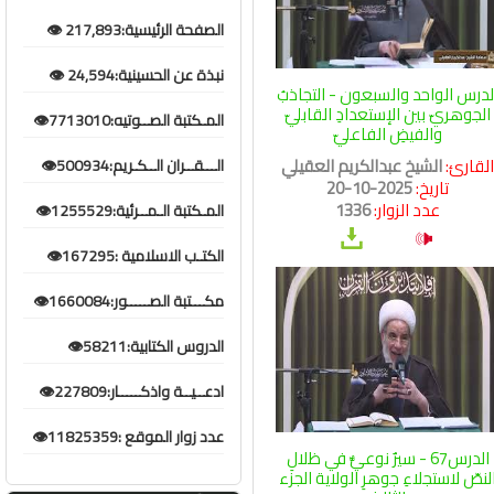
الصفحة الرئيسية:217,893 👁️
نبذة عن الحسينية:24,594 👁️
لدرس الواحد والسبعون - التجاذبُ
الجوهريّ بين الإستعدادِ القابليّ
المـكتبة الصــوتيه:7713010👁️
والفيضِ الفاعليّ
لقارئ:
الشيخ عبدالكريم العقيلي
الـــقــران الــكـريم:500934👁️
تاريخ:
2025-10-20
عدد الزوار:
1336
المـكتبة الـمــرئية:1255529👁️
الكتـب الاسلامية :167295👁️
مكـــتبة الصـــــور:1660084👁️
الدروس الكتابية:58211👁️
ادعــيــة واذكـــــار:227809👁️
عدد زوار الموقع :11825359👁️
الدرس67 - سيرٌ نوعيٌّ في ظلالِ
لنصّ لاستجلاءِ جوهرِ الولاية الجزء