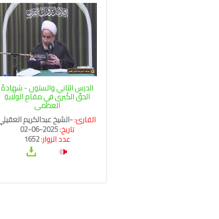
الدرس الثاني والستون - شهادةُ
الحقّ الكُبرى في مقامِ الولايةِ
العظمى
القارئ:
-الشيخ عبدالكريم العقيلي
تاريخ:
2025-06-02
عدد الزوار:
1652