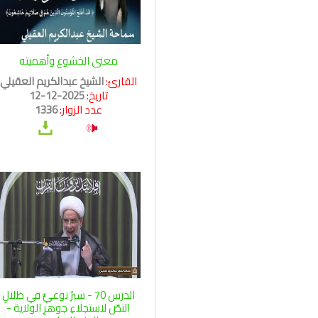
معنى الخشوع وأهميته
القارئ:
الشيخ عبدالكريم العقيلي
تاريخ:
2025-12-12
عدد الزوار:
1336
الدرس 70 - سيرٌ نوعيٌّ في ظلالِ
النصّ لاستجلاءِ جوهرِ الولاية -