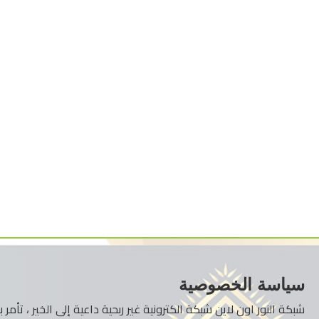
سياسة الخصوصية
شبكة النور اون لاين شبكة الكترونية غير ربحية داعية إلى الخير ، تأم