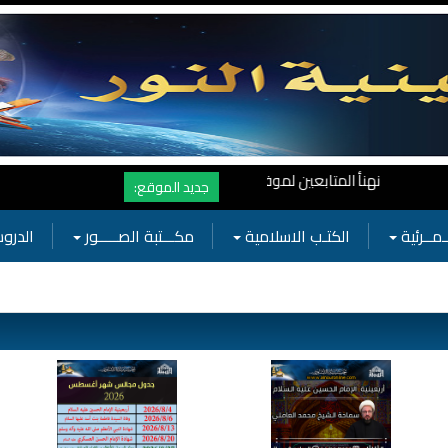
نهنأ المتابعين لموفع النور بوصول المشاهدات الى الرقم القياسي 11 مليون مشاهدة خلال فترة قصيرة وهذا كله بجهودكم واهتمامكم بفعاليات الحسينية
جديد الموقع:
ـمــرئية
الكتـب الاسلامية
مكـــتبة الصـــــور
الدروس