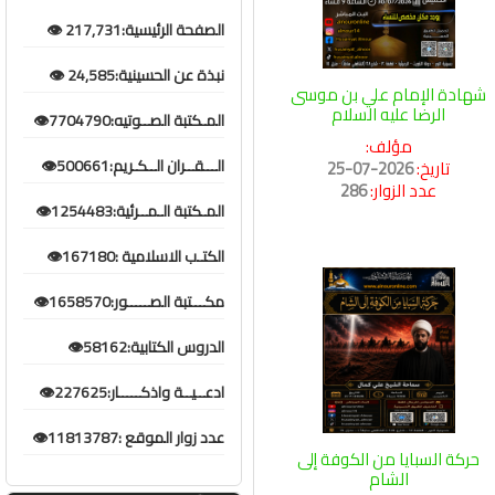
الصفحة الرئيسية:217,731 👁️
نبذة عن الحسينية:24,585 👁️
شهادة الإمام علي بن موسى
الرضا عليه السلام
المـكتبة الصــوتيه:7704790👁️
مؤلف:
الـــقــران الــكـريم:500661👁️
تاريخ:
2026-07-25
عدد الزوار:
286
المـكتبة الـمــرئية:1254483👁️
الكتـب الاسلامية :167180👁️
مكـــتبة الصـــــور:1658570👁️
الدروس الكتابية:58162👁️
ادعــيــة واذكـــــار:227625👁️
عدد زوار الموقع :11813787👁️
حركة السبايا من الكوفة إلى
الشام