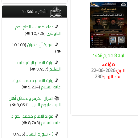
الأكثر مشاهدة
🎵
دعاء كميل - الحاج نجم
البلوشي
(10,728 👁️)
🎵
سورة آل عمران
(10,109
👁️)
ليلة 8 محرم 1448
🎵
زيارة الامام الباقر عليه
مؤلف:
السلام
(9,457 👁️)
تاريخ:
2026-06-22
عدد الزوار:
290
🎵
زيارة الامام محمد الجواد
عليه السلام
(9,224 👁️)
📚
القرآن الكريم وفضائل أهل
البيت عليهم الس...
(9,051 👁️)
🎵
مولد الامام محمد الجواد
عليه السلام
(8,743 👁️)
🎵
٤ - سورة النساء
(8,435