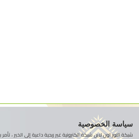
سياسة الخصوصية
شبكة النور اون لاين شبكة الكترونية غير ربحية داعية إلى الخير ، تأم