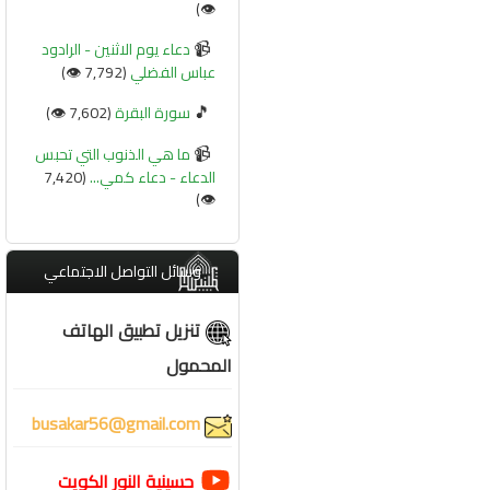
👁️)
📹
دعاء يوم الاثنين - الرادود
عباس الفضلي
(7,792 👁️)
🎵
سورة البقرة
(7,602 👁️)
📹
ما هي الذنوب التي تحبس
الدعاء - دعاء كمي...
(7,420
👁️)
وسائل التواصل الاجتماعي
تنزيل تطبيق الهاتف
المحمول
busakar56@gmail.com
حسينية النور الكويت