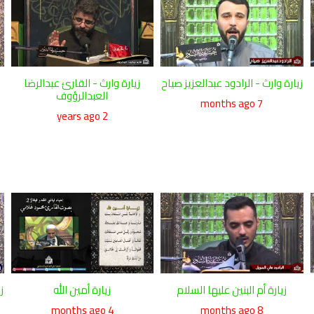
زيارة وارث - الرادود عبدالعزيز صياح
زيارة وارث - القارئ عبدالرضا
العبدالرؤوف
7 months ago
2 years ago
زيارة أم البنين عليها السلام
زيارة أمين الله
ز
4 months ago
8 months ago