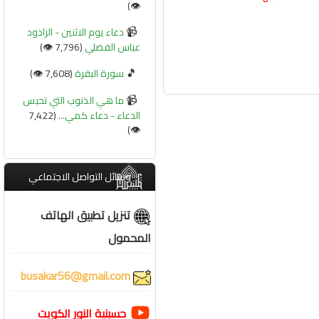
👁️)
📹
دعاء يوم الاثنين - الرادود
عباس الفضلي
(7,796 👁️)
🎵
سورة البقرة
(7,608 👁️)
📹
ما هي الذنوب التي تحبس
الدعاء - دعاء كمي...
(7,422
👁️)
وسائل التواصل الاجتماعي
تنزيل تطبيق الهاتف
المحمول
busakar56@gmail.com
حسينية النور الكويت