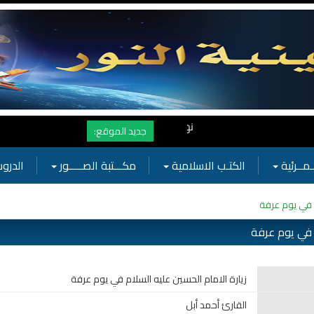
نهنأ المتابعين لموفع النور بوصول المشاهدات الى الرقم القياسي 11 مليون مشاهدة خلال فترة قصيرة وهذا كله بجهودكم واهتمامكم
جديد الموقع:
ـمــرئية
الكتـب الاسلامية
مكـــتبة الصـــــور
الدروس
م في يوم عرفة
م في يوم عرفة
زيارة الامام الحسين عليه السلام في يوم عرفة
القارئ أحمد أبل