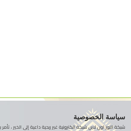
سياسة الخصوصية
شبكة النور اون لاين شبكة الكترونية غير ربحية داعية إلى الخير ، تأم