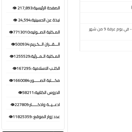
الصفحة الرئيسية:217,893 👁️
نبذة عن الحسينية:24,594 👁️
زيارة الامام الحسين عليه السلام في يوم عرفة - القارئ أحمد أبل - في يوم عرفة 9 من شهر
المـكتبة الصــوتيه:7713010👁️
الـــقــران الــكـريم:500934👁️
المـكتبة الـمــرئية:1255529👁️
الكتـب الاسلامية :167295👁️
مكـــتبة الصـــــور:1660084👁️
الدروس الكتابية:58211👁️
ادعــيــة واذكـــــار:227809👁️
عدد زوار الموقع :11825359👁️