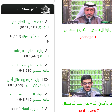
الأكثر مشاهدة
🎵
دعاء كميل - الحاج نجم
البلوشي
(10,731 👁️)
زيارة آل ياسين - القارئ أحمد أبل
🎵
سورة آل عمران
(10,117
1 year ago
👁️)
🎵
زيارة الامام الباقر عليه
السلام
(9,462 👁️)
🎵
زيارة الامام محمد الجواد
عليه السلام
(9,230 👁️)
📚
القرآن الكريم وفضائل أهل
البيت عليهم الس...
(9,059 👁️)
🎵
مولد الامام محمد الجواد
عليه السلام
(8,745 👁️)
يارة أمين الله - ميرزا عبدالله كمال
🎵
٤ - سورة النساء
(8,440
7 months ago