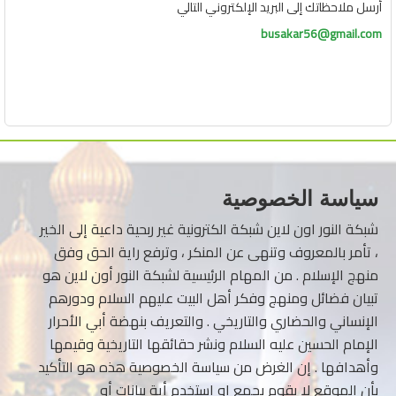
أرسل ملاحظاتك إلى البريد الإلكتروني التالي
busakar56@gmail.com
سياسة الخصوصية
شبكة النور اون لاين شبكة الكترونية غير ربحية داعية إلى الخير
، تأمر بالمعروف وتنهى عن المنكر ، وترفع راية الحق وفق
منهج الإسلام . من المهام الرئيسية لشبكة النور أون لاين هو
تبيان فضائل ومنهج وفكر أهل البيت عليهم السلام ودورهم
الإنساني والحضاري والتاريخي . والتعريف بنهضة أبي الأحرار
الإمام الحسين عليه السلام ونشر حقائقها التاريخية وقيمها
وأهدافها . إن الغرض من سياسة الخصوصية هذه هو التأكيد
بأن الموقع لا يقوم بجمع او استخدم أية بيانات أو