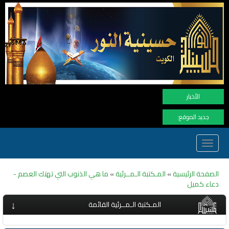
نهنأ الم
الأخبار
جديد الموقع:
Toggle
navigation
الصفحة الرئيسية
»
المـكتبة الـمــرئية
»
ما هي الذنوب التي تهتك العصم -
دعاء كميل
↓
المـكتبة الـمــرئية القائمة