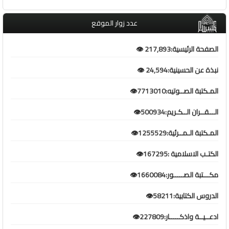
عدد زوار الموقع
الصفحة الرئيسية:217,893 👁️
نبذة عن الحسينية:24,594 👁️
المـكتبة الصــوتيه:7713010👁️
الـــقــران الــكـريم:500934👁️
المـكتبة الـمــرئية:1255529👁️
الكتـب الاسلامية :167295👁️
مكـــتبة الصـــــور:1660084👁️
الدروس الكتابية:58211👁️
ادعــيــة واذكـــــار:227809👁️