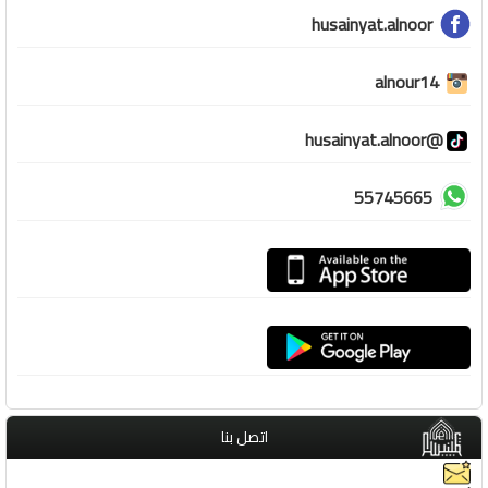
husainyat.alnoor
alnour14
@husainyat.alnoor
55745665
اتصل بنا