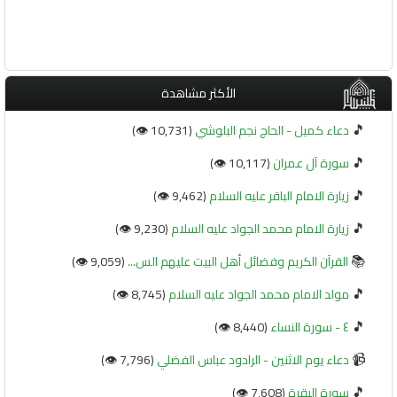
الأكثر مشاهدة
🎵
دعاء كميل - الحاج نجم البلوشي
(10,731 👁️)
🎵
سورة آل عمران
(10,117 👁️)
🎵
زيارة الامام الباقر عليه السلام
(9,462 👁️)
🎵
زيارة الامام محمد الجواد عليه السلام
(9,230 👁️)
📚
القرآن الكريم وفضائل أهل البيت عليهم الس...
(9,059 👁️)
🎵
مولد الامام محمد الجواد عليه السلام
(8,745 👁️)
🎵
٤ - سورة النساء
(8,440 👁️)
📹
دعاء يوم الاثنين - الرادود عباس الفضلي
(7,796 👁️)
🎵
سورة البقرة
(7,608 👁️)