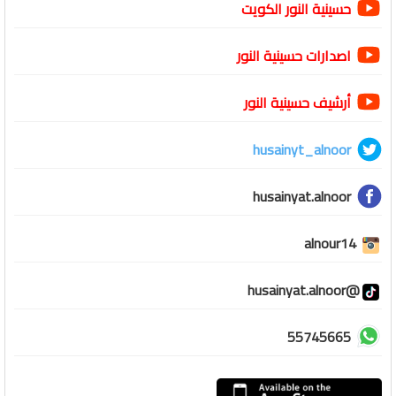
حسينية النور الكويت
اصدارات حسينية النور
أرشيف حسينية النور
husainyt_alnoor
husainyat.alnoor
alnour14
@husainyat.alnoor
55745665