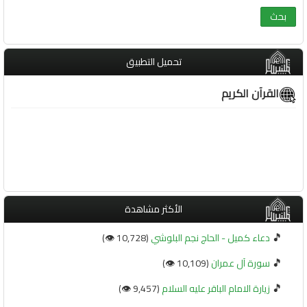
تحميل التطبيق
القرآن الكريم
الأكثر مشاهدة
🎵
دعاء كميل - الحاج نجم البلوشي
(10,728 👁️)
🎵
سورة آل عمران
(10,109 👁️)
🎵
زيارة الامام الباقر عليه السلام
(9,457 👁️)