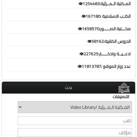
المـكتبة الـمــرئية:1254483👁️
الكتـب الاسلامية :167180👁️
مكـــتبة الصـــــور:1658570👁️
الدروس الكتابية:58162👁️
ادعــيــة واذكـــــار:227625👁️
عدد زوار الموقع :11813787👁️
بحث
التصنيفات