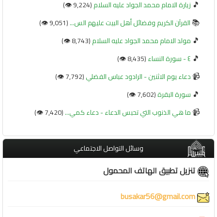
🎵
زيارة الامام محمد الجواد عليه السلام
(9,224 👁️)
📚
القرآن الكريم وفضائل أهل البيت عليهم الس...
(9,051 👁️)
🎵
مولد الامام محمد الجواد عليه السلام
(8,743 👁️)
🎵
٤ - سورة النساء
(8,435 👁️)
📹
دعاء يوم الاثنين - الرادود عباس الفضلي
(7,792 👁️)
🎵
سورة البقرة
(7,602 👁️)
📹
ما هي الذنوب التي تحبس الدعاء - دعاء كمي...
(7,420 👁️)
وسائل التواصل الاجتماعي
تنزيل تطبيق الهاتف المحمول
busakar56@gmail.com