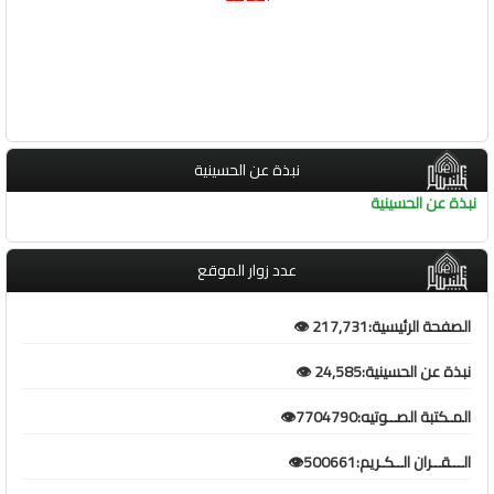
نبذة عن الحسينية
نبذة عن الحسينية
عدد زوار الموقع
الصفحة الرئيسية:217,731 👁️
نبذة عن الحسينية:24,585 👁️
المـكتبة الصــوتيه:7704790👁️
الـــقــران الــكـريم:500661👁️