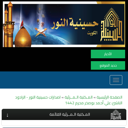
نهنأ المتابعين لموفع 
الأخبار
جديد الموقع:
Toggle
navigation
الصفحة الرئيسية
»
المـكتبة الـمــرئية
»
اصدارات حسينية النور - الرادود
الناشئ علي أحمد بوصخر محرم 1442
↓
المـكتبة الـمــرئية القائمة