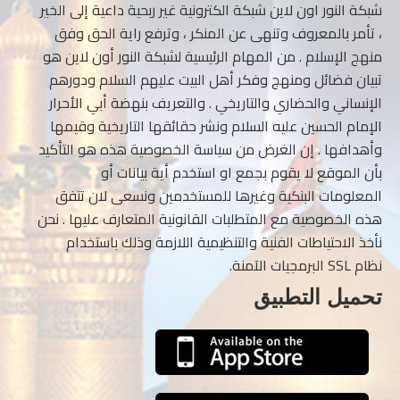
شبكة النور اون لاين شبكة الكترونية غير ربحية داعية إلى الخير
، تأمر بالمعروف وتنهى عن المنكر ، وترفع راية الحق وفق
منهج الإسلام . من المهام الرئيسية لشبكة النور أون لاين هو
تبيان فضائل ومنهج وفكر أهل البيت عليهم السلام ودورهم
الإنساني والحضاري والتاريخي . والتعريف بنهضة أبي الأحرار
الإمام الحسين عليه السلام ونشر حقائقها التاريخية وقيمها
وأهدافها . إن الغرض من سياسة الخصوصية هذه هو التأكيد
بأن الموقع لا يقوم بجمع او استخدم أية بيانات أو
المعلومات البنكية وغيرها للمستخدمين ونسعى لان تتفق
هذه الخصوصية مع المتطلبات القانونية المتعارف عليها . نحن
نأخذ الاحتياطات الفنية والتنظيمية اللازمة وذلك باستخدام
نظام SSL البرمجيات الآمنة.
تحميل التطبيق