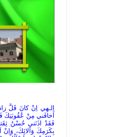
اِلـهي اِنْ كانَ قَلَّ زادي
اَخافَني مِنْ عُقُوبَتِكَ فَا
فَقَدْ اذَنَني حُسْنُ ثِقَتي بِ
بِكَرَمِكَ وَآلائِكَ، وَاِنْ