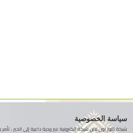
سياسة الخصوصية
شبكة النور اون لاين شبكة الكترونية غير ربحية داعية إلى الخير ، تأم