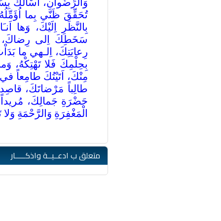
وَالرِّضْوانِ، اَسْاَلُكَ بِسُب
تُحَقِّقَ ظَنّي بِما اُؤَمِّلُ
بِالنَّظَرِ اِلَيْكَ، وَها اَ
سَخَطِكَ اِلى رِضاكَ، هارِ
رِعايَتِكَ، اِلـهي ما بَدَاْتَ
بِحِلْمِكَ فَلا تَهْتِكْهُ، وَ
مِنْكَ، اَتَيْتُكَ طامِعاً في
طالِباً مَرْضاتَكَ، قاصِداً 
حَضْرَةِ جَمالِكَ، مُريداً و
الْمَغْفِرَةِ وَالرَّحْمَةِ وَلا
متعلق ب ادعــيــة واذكـــــار