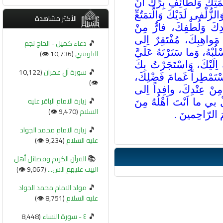
مَتِكَ وَلَطائِفِ بِرِّكَ اَنْ
ُلْفى لَدَيْكَ وَالَّتمَتُعِّ
الأكثر مشاهدة
ودِكَ وَلُطْفِكَ، فارٌّ مِنْ
واهِبِكَ، مُفْتَقِرٌ اِلى
🎵
دعاء كميل - الحاج نجم
بْهُ، وَما سَتَرْتَهُ عَلَيَّ
البلوشي
(10,736 👁️)
 اِلَيْكَ، وَاسْتَجَرْتُ بِكَ
🎵
سورة آل عمران
(10,122
سْتَمْطِراً غَمامَ فَضْلِكَ،
👁️)
مِنْ عِنْدِكَ، وافِداً اِلى
🎵
زيارة الامام الباقر عليه
 بي ما اَنْتَ اَهْلُهُ مِنَ
السلام
(9,470 👁️)
َمَ الرّاحِمينَ
.
🎵
زيارة الامام محمد الجواد
عليه السلام
(9,234 👁️)
📚
القرآن الكريم وفضائل أهل
البيت عليهم الس...
(9,067 👁️)
🎵
مولد الامام محمد الجواد
عليه السلام
(8,751 👁️)
🎵
٤ - سورة النساء
(8,448