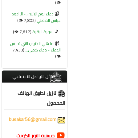
👁️)
📹
دعاء يوم الاثنين - الرادود
عباس الفضلي
(7,802 👁️)
🎵
سورة البقرة
(7,612 👁️)
📹
ما هي الذنوب التي تحبس
الدعاء - دعاء كمي...
(7,433
👁️)
وسائل التواصل الاجتماعي
تنزيل تطبيق الهاتف
المحمول
busakar56@gmail.com
حسينية النور الكويت