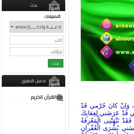
بحث
التصنيفات
تحميل التطبيق
القرآن الكريم
َ، وَاِنْ كانَ جُرْمي قَدْ
ْبي قَدْ عَرَضَني لِعِقابِكَ
َدْ نَبَّهَتْنِى الْمَعْرِفَةُ
انَسَني بُشْرَى الْغُفْرانِ