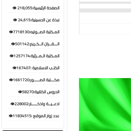
الصفحة الرئيسية:218,055 👁️
نبذة عن الحسينية:24,615 👁️
المـكتبة الصــوتيه:7718130👁️
الـــقــران الــكـريم:501142👁️
المـكتبة الـمــرئية:1257174👁️
الكتـب الاسلامية :167407👁️
مكـــتبة الصـــــور:1661720👁️
الدروس الكتابية:58270👁️
ادعــيــة واذكـــــار:228002👁️
عدد زوار الموقع :11834515👁️