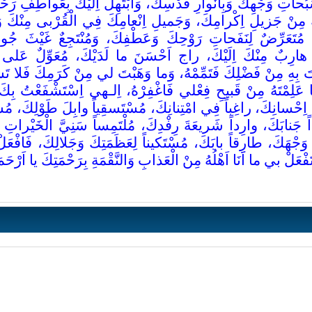
ُحاتِ وَجْهِكَ وَبِاَنْوارِ قُدْسِكَ، وَاَبْتَهِلُ اِلَيْكَ بِعَواطِفِ رَحْ
هُ مِنْ جَزيلِ اِكْرامِكَ، وَجَميلِ اِنْعامِكَ فِي الْقُرْبى مِنْكَ وَالزّ
نـَا مُتَعَرِّضٌ لِنَفَحاتِ رَوْحِكَ وَعَطْفِكَ، وَمُنْتَجِعٌ غَيْثَ جُ
بٌ مِنْكَ اِلَيْكَ، راج اَحْسَنَ ما لَدَيْكَ، مُعَوِّلٌ عَلى مَ
 بِهِ مِنْ فَضْلِكَ فَتَمِّمْهُ، وَما وَهَبْتَ لي مِنْ كَرَمِكَ فَلا تَسْلُ
ما عَلِمْتَهُ مِنْ قَبيحِ فِعْلي فَاغْفِرْهُ، اِلـهي اِسْتَشْفَعْتُ بِكَ
 اِحْسانِكَ، راغِباً فِي امْتِنانِكَ، مُسْتَسقِياً وابِلَ طَوْلِكَ، مُ
جَنابَكَ، وارِداً شَريعَةَ رِفْدِكَ، مُلْتَمِساً سَنِيَّ الْخَيْراتِ 
َجْهَكَ، طارِقاً بابَكَ، مُسْتَكيناً لِعَظَمَتِكَ وَجَلالِكَ، فَافْعَلْ
 تَفْعَلْ بي ما اَنَا اَهْلُهُ مِنْ الْعَذابِ وَالنَّقْمَةِ بِرَحْمَتِكَ يا اَرْح