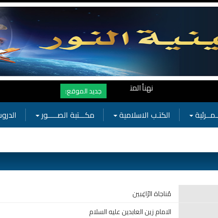
نهنأ المتابعين لموفع النور بوصول المشاهدات الى الرقم القياسي 11 مليون مشاهدة خلال فترة قصيرة وهذا كله بجهودكم واهتمامكم بفعاليات الحسينية
جديد الموقع:
ـمــرئية
الكتـب الاسلامية
مكـــتبة الصـــــور
الدروس
مُناجاة الرّاغِبين
الامام زين العابدين عليه السلام