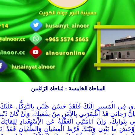
المناجاة
الخامِسة : مُناجاة الرّاغِبين
 فِي الْمَسيرِ اِلَيْكَ فَلَقَدْ حَسُنَ ظَنّي بِالتَّوَكُّلِ عَلَيْك
ِنَّ رَجائي قَدْ اَشْعَرَني بِالاْمْنِ مِنْ نِقْمَتِكَ، وَاِنْ كانَ ذَن
ثَوابِكَ، وَاِنْ اَنامَتْنِي الْغَفْلَةُ عَنِ الاِْسْتِعْدادِ لِلِقائِكَ فَق
 اَوْحَشَ ما بَيْني وَبَيْنَكَ فَرْط الْعِصْيانِ وَالطُّغْيانِ فَقَدْ 