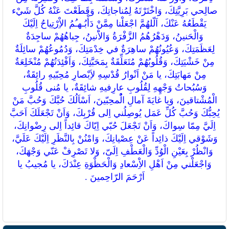
صالِحي بَرِيَّتِكَ، وَاخْتَرْتَهُ لِمُناجاتِكَ، وَقَطَعْتَ عَنْهُ كُلَّ شَيْء
يَقْطَعُهُ عَنْكَ، اَلّلهُمَّ اجْعَلْنا مِمَّنْ دَأْبُـهـُمُ الاِْرْتِياحُ اِلَيْكَ
وَالْحَنينُ، وَدَهْرُهُمُ الزَّفْرَةُ وَالاَْنينُ، جِباهُهُمْ ساجِدَةٌ
لِعَظَمَتِكَ، وَعُيُونُهُمْ ساهِرَةٌ في خِدْمَتِكَ، وَدُمُوعُهُمْ سائِلَةٌ
مِنْ خَشْيَتِكَ، وَقُلُوبُهُمْ مُتَعَلِّقَةٌ بِمَحَبَّتِكَ، وَاَفْئِدَتُهُمْ مُنْخَلِعَةٌ
مِنْ مَهابَتِكَ، يا مَنْ اَنْوارُ قُدْسِهِ لاَِبْصارِ مُحِبّيهِ رائِقَةٌ،
وَسُبُحاتُ وَجْهِهِ لِقُلُوبِ عارِفيهِ شائِقَةٌ، يا مُنى قُلُوبِ
الْمُشْتاقينَ، وَيا غايَةَ آمالِ الُْمحِبّينَ، اَسْاَلُكَ حُبَّكَ وَحُبَّ مَنْ
يُحِبُّكَ وَحُبَّ كُلِّ عَمَل يُوصِلُني اِلى قُرْبِكَ، وَاَنْ تَجْعَلَكَ اَحَبَّ
اِلَيَّ مِمّا سِواكَ، وَاَنْ تَجْعَلَ حُبّي اِيّاكَ قائِداً اِلى رِضْوانِكَ،
وَشَوْقي اِلَيْكَ ذائِداً عَنْ عِصْيانِكَ، وَامْنُنْ بِالنَّظَرِ اِلَيْكَ عَلَيَّ،
وَانْظُرْ بِعَيْنِ الْوُدِّ وَالْعَطْفِ اِلَىّ، وَلا تَصْرِفْ عَنّي وَجْهَكَ،
وَاجْعَلْني مِنْ اَهْلِ الاِْسْعادِ وَالْحَظْوَةِ عِنْدَكَ، يا مُجيبُ يا
اَرْحَمَ الرّاحِمينَ .