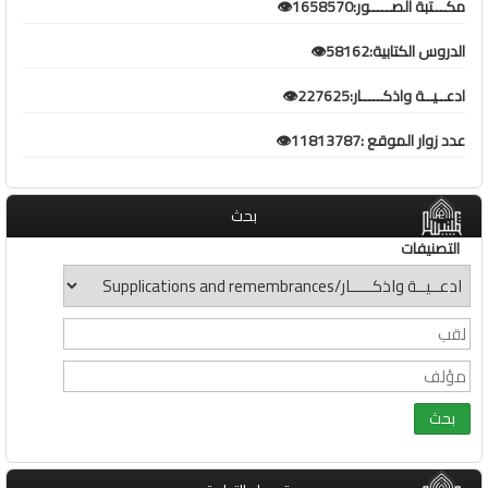
مكـــتبة الصـــــور:1658570👁️
الدروس الكتابية:58162👁️
ادعــيــة واذكـــــار:227625👁️
عدد زوار الموقع :11813787👁️
بحث
التصنيفات