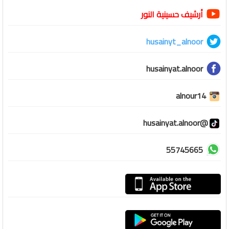
أرشيف حسينية النور
husainyt_alnoor
husainyat.alnoor
alnour14
@husainyat.alnoor
55745665