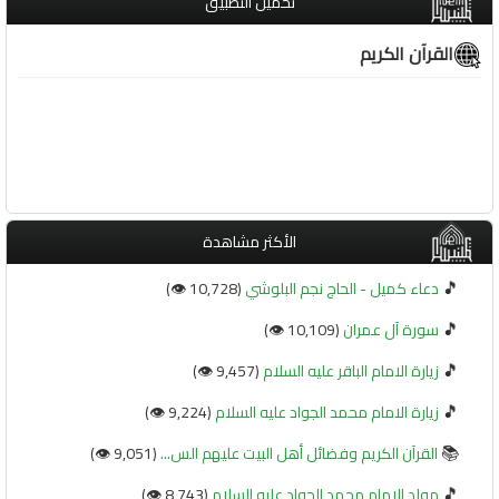
تحميل التطبيق
القرآن الكريم
الأكثر مشاهدة
🎵
دعاء كميل - الحاج نجم البلوشي
(10,728 👁️)
🎵
سورة آل عمران
(10,109 👁️)
🎵
زيارة الامام الباقر عليه السلام
(9,457 👁️)
🎵
زيارة الامام محمد الجواد عليه السلام
(9,224 👁️)
📚
القرآن الكريم وفضائل أهل البيت عليهم الس...
(9,051 👁️)
🎵
مولد الامام محمد الجواد عليه السلام
(8,743 👁️)