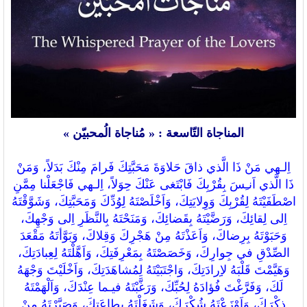
المناجاة
التّاسعة : « مُناجاة الُمحبيّن »
اِلـهي مَنْ ذَا الَّذي ذاقَ حَلاوَةَ مَحَبَّتِكَ فَرامَ مِنْكَ بَدَلاً، وَمَنْ
ذَا الَّذي اَنـِسَ بِقُرْبِكَ فَابْتَغى عَنْكَ حِوَلاً، اِلـهي فَاجْعَلْنا مِمَّنِ
اصْطَفَيْتَهُ لِقُرْبِكَ وَوِلايَتِكَ، وَاَخْلَصْتَهُ لِوُدِّكَ وَمَحَبَّتِكَ، وَشَوَّقْتَهُ
اِلى لِقائِكَ، وَرَضَّيْتَهُ بِقَضائِكَ، وَمَنَحْتَهُ بِالنَّظَرِ اِلى وَجْهِكَ،
وَحَبَوْتَهُ بِرِضاكَ، وَاَعَذْتَهُ مِنْ هَجْرِكَ وَقِلاكَ، وَبَوَّأتَهُ مَقْعَدَ
الصِّدْقِ في جِوارِكَ، وَخَصَصْتَهُ بِمَعْرِفَتِكَ، وَاَهَّلْتَهُ لِعِبادَتِكَ،
وَهَيَّمْتَ قَلْبَهُ لاِِرادَتِكَ، وَاجْتَبَيْتَهُ لِمُشاهَدَتِكَ، وَاَخْلَيْتَ وَجْهَهُ
لَكَ، وَفَرَّغْتَ فُؤادَهُ لِحُبِّكَ، وَرَغَّبْتَهُ فيـما عِنْدَكَ، وَاَلْهَمْتَهُ
ذِكْرَكَ، وَاَوْزَعْتَهُ شُكْرَكَ، وَشَغَلْتَهُ بِطاعَتِكَ، وَصَيَّرْتَهُ مِنْ