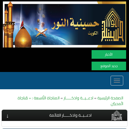
الأخبار
جديد الموقع:
Toggle
navigation
الصفحة الرئيسية
»
ادعــيــة واذكـــــار
»
المناجاة التّاسعة : « مُناجاة
الُمحبيّن
↓
ادعــيــة واذكـــــار القائمة