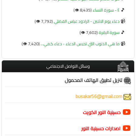
🎵
٤ - سورة النساء
(8,435 👁️)
📹
دعاء يوم الاثنين - الرادود عباس الفضلي
(7,792 👁️)
🎵
سورة البقرة
(7,602 👁️)
📹
ما هي الذنوب التي تحبس الدعاء - دعاء كمي...
(7,420 👁️)
وسائل التواصل الاجتماعي
تنزيل تطبيق الهاتف المحمول
busakar56@gmail.com
حسينية النور الكويت
اصدارات حسينية النور