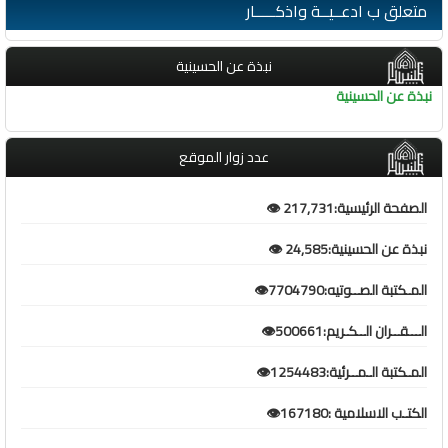
متعلق ب ادعــيــة واذكـــــار
نبذة عن الحسينية
نبذة عن الحسينية
عدد زوار الموقع
الصفحة الرئيسية:217,731 👁️
نبذة عن الحسينية:24,585 👁️
المـكتبة الصــوتيه:7704790👁️
الـــقــران الــكـريم:500661👁️
المـكتبة الـمــرئية:1254483👁️
الكتـب الاسلامية :167180👁️