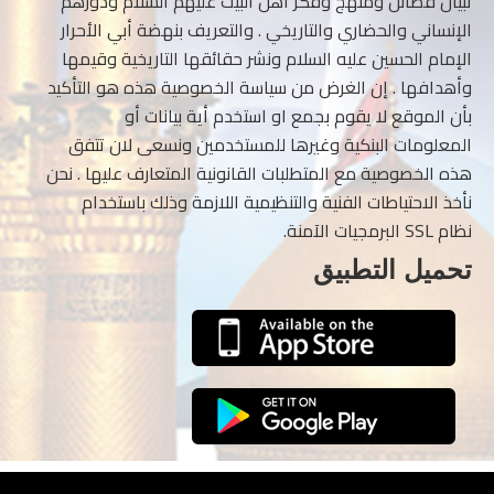
تبيان فضائل ومنهج وفكر أهل البيت عليهم السلام ودورهم
الإنساني والحضاري والتاريخي . والتعريف بنهضة أبي الأحرار
الإمام الحسين عليه السلام ونشر حقائقها التاريخية وقيمها
وأهدافها . إن الغرض من سياسة الخصوصية هذه هو التأكيد
بأن الموقع لا يقوم بجمع او استخدم أية بيانات أو
المعلومات البنكية وغيرها للمستخدمين ونسعى لان تتفق
هذه الخصوصية مع المتطلبات القانونية المتعارف عليها . نحن
نأخذ الاحتياطات الفنية والتنظيمية اللازمة وذلك باستخدام
نظام SSL البرمجيات الآمنة.
تحميل التطبيق