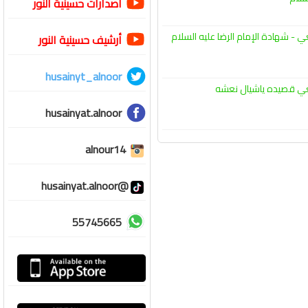
اصدارات حسينية النور
ي - شهادة الإمام الرضا عليه السلام
أرشيف حسينية النور
husainyt_alnoor
ي قصيده ياشيال نعشه
husainyat.alnoor
alnour14
@husainyat.alnoor
55745665