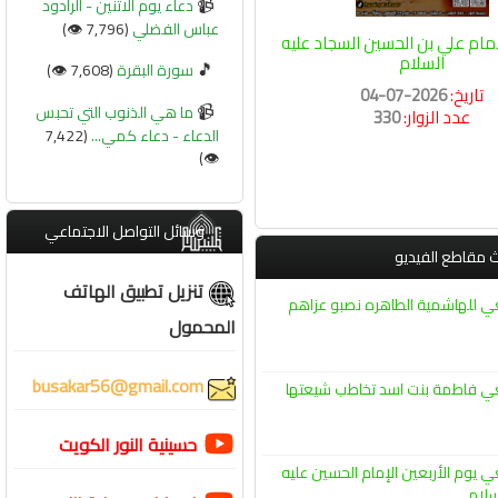
📹
دعاء يوم الاثنين - الرادود
عباس الفضلي
(7,796 👁️)
مام علي بن الحسين السجاد عليه
السلام
🎵
سورة البقرة
(7,608 👁️)
تاريخ:
2026-07-04
📹
ما هي الذنوب التي تحبس
عدد الزوار:
330
الدعاء - دعاء كمي...
(7,422
👁️)
وسائل التواصل الاجتماعي
 مقاطع الفيديو
تنزيل تطبيق الهاتف
ي للهاشمية الطاهره نصبو عزاهم
المحمول
busakar56@gmail.com
ي فاطمة بنت اسد تخاطب شيعتها
حسينية النور الكويت
ي يوم الأربعين الإمام الحسين عليه
سلام