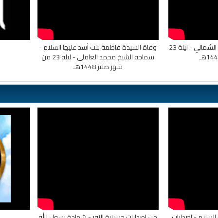
دعاء كميل - القارئ محمد الشمالي - ليلة 23
وفاة السيدة فاطمة بنت أسد عليها السلام -
سماحة الشيخ محمد العاملي - ليلة 23 من
شهر صفر 1448هـ
السلام - اصدارات
من اصدارات حسينية النور - شهادة رسول الله