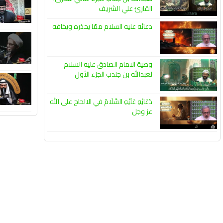
القارئ علي الشريف
دعائه عليه السلام ممّا يحذره ويخافه
وصية الامام الصادق عليه السلام
لعبدالله بن جندب الجزء الأول
دُعَائِهِ عَلَيْهِ السَّلَامُ في الالحاح على الله
عز وجل