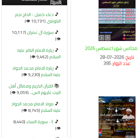
🎵
دعاء كميل - الحاج نجم
البلوشي
(10,731 👁️)
🎵
سورة آل عمران
(10,117
👁️)
جالس شهر اغسطس 2026
🎵
زيارة الامام الباقر عليه
تاريخ:
2026-07-28
السلام
(9,462 👁️)
عدد الزوار:
395
🎵
زيارة الامام محمد الجواد
عليه السلام
(9,230 👁️)
📚
القرآن الكريم وفضائل أهل
البيت عليهم الس...
(9,059 👁️)
🎵
مولد الامام محمد الجواد
عليه السلام
(8,745 👁️)
🎵
٤ - سورة النساء
(8,440
👁️)