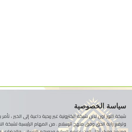
سياسة الخصوصية
شبكة النور اون لاين شبكة الكترونية غير ربحية داعية إلى الخير ، تأم
وترفع راية الحق وفق منهج الإسلام . من المهام الرئيسية لشبكة النو
ومنهج وفكر أهل البيت عليهم السلام ودورهم الإنساني والحضاري وا