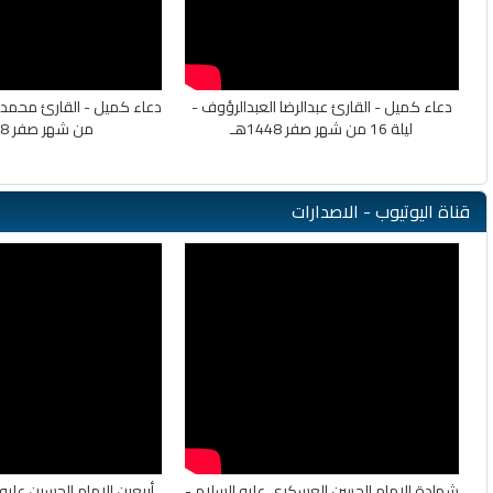
دعاء كميل - القارئ عبدالرضا العبدالرؤوف -
ليلة 16 من شهر صفر 1448هـ
من شهر صفر 1448هـ
قناة اليوتيوب - الاصدارات
شهادة الامام الحسن العسكري عليه السلام -
أربعین الإمام الحسین علیه 