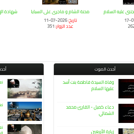
تبى عليه السلام
محنة الشام و ماجرى على السبايا
شهادة الإ
تاريخ:
2026-07-11
26
عدد الزوار:
351
أحدث الصوت
أحدث
وفاة السيدة فاطمة بنت أسد
نع
عليها السلام
نع
دعاء كميل - القارئ محمد
الشمالي
نع
زيارة الأربعين
ال