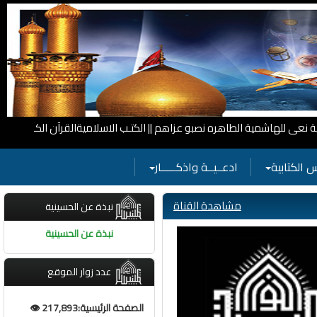
اليات الحسينية
للهاشمية الطاهره نصبو عزاهم ||
الكتـب الاسلاميةالقرآن الكريم وفضائل أهل ا
 الكتابية
ادعــيــة واذكـــــار
مشاهدة القناة
نبذة عن الحسينية
نبذة عن الحسينية
عدد زوار الموقع
الصفحة الرئيسية:217,893 👁️