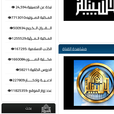
نبذة عن الحسينية:24,594 👁️
المـكتبة الصــوتيه:7713010👁️
الـــقــران الــكـريم:500934👁️
المـكتبة الـمــرئية:1255529👁️
مشاهدة القناة
الكتـب الاسلامية :167295👁️
مكـــتبة الصـــــور:1660084👁️
الدروس الكتابية:58211👁️
ادعــيــة واذكـــــار:227809👁️
عدد زوار الموقع :11825359👁️
بحث