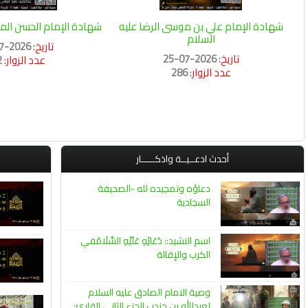
شهادة الإمام علي بن موسى الرضا عليه
شهادة الإمام الحسن المج
السلام
تاريخ:
2026-07-17
تاريخ:
2026-07-25
عدد الزوار:
2
عدد الزوار:
286
أحدث ادعــيــة واذكـــــار
دعاؤه وتمجيده لله -الصحيفة
السجادية
اسم النشيد:: دُعَائِهِ عَلَيْهِ السَّلَامُفي
الكرب والإقالة
وصية الامام الصادق عليه السلام
لعبدالله بن جندب الجزء الثاني القارئ: